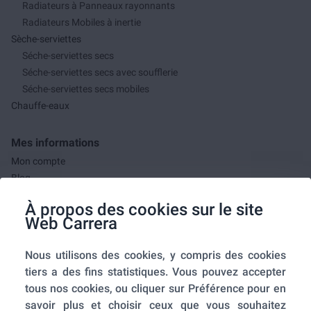
Radiateurs à Panneaux rayonnants
Radiateurs Mobiles à inertie
Sèche-serviettes
Séche-serviettes secs
Séche-serviettes secs avec soufflerie
Séche-serviettes secs mobiles
Chauffe-eaux
Mes informations
Mon compte
Blog
F.A.Q.
À propos des cookies sur le site
Mes commandes
Web Carrera
A propos de nous
Nous utilisons des cookies, y compris des cookies
A propos
tiers a des fins statistiques. Vous pouvez accepter
Mentions légales
tous nos cookies, ou cliquer sur Préférence pour en
Conditions générales de ventes
savoir plus et choisir ceux que vous souhaitez