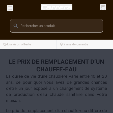
Livraison offerte
2 ans de garantie
LE PRIX DE REMPLACEMENT D’UN
CHAUFFE-EAU
La durée de vie d’une chaudière varie entre 10 et 20
ans, ce pour quoi vous avez de grandes chances
d’être un jour exposé à un changement de système
de production d’eau chaude sanitaire dans votre
maison.
Le prix de remplacement d’un chauffe-eau diffère de