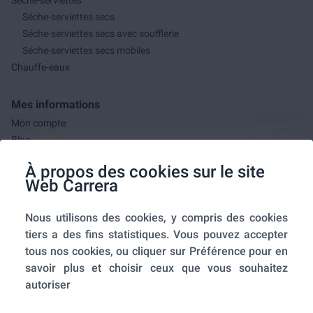
Séche-serviettes secs
Séche-serviettes secs avec soufflerie
Séche-serviettes secs mobiles
Chauffe-eaux
Mes informations
Mon compte
Blog
F.A.Q.
À propos des cookies sur le site
Mes commandes
Web Carrera
A propos de nous
Nous utilisons des cookies, y compris des cookies
A propos
tiers a des fins statistiques. Vous pouvez accepter
Mentions légales
tous nos cookies, ou cliquer sur Préférence pour en
Conditions générales de ventes
savoir plus et choisir ceux que vous souhaitez
Utilisation des cookies
autoriser
Politique de confidentialité
Home-SmartLink