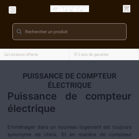
Livraison offerte
2 ans de garantie
PUISSANCE DE COMPTEUR
ÉLECTRIQUE
Puissance de compteur
électrique
Emménager dans un nouveau logement est toujours
synonyme de choix. Et en matière de compteur