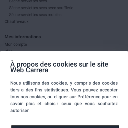
Séche-serviettes secs
Séche-serviettes secs avec soufflerie
Séche-serviettes secs mobiles
Chauffe-eaux
Mes informations
Mon compte
Blog
F.A.Q.
À propos des cookies sur le site
Mes commandes
Web Carrera
A propos de nous
Nous utilisons des cookies, y compris des cookies
A propos
tiers a des fins statistiques. Vous pouvez accepter
Mentions légales
tous nos cookies, ou cliquer sur Préférence pour en
Conditions générales de ventes
savoir plus et choisir ceux que vous souhaitez
Utilisation des cookies
autoriser
Politique de confidentialité
Home-SmartLink