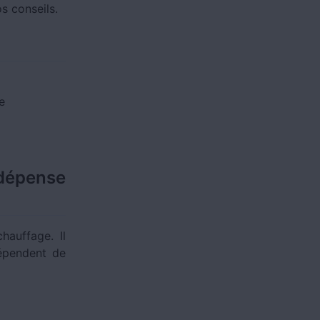
s conseils.
e
dépense
hauffage. Il
épendent de