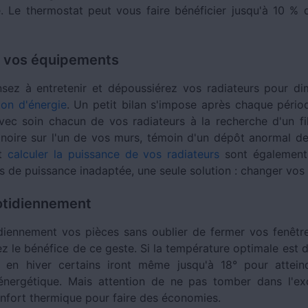
 Le thermostat peut vous faire bénéficier jusqu'à 10 % 
r vos équipements
nsez à entretenir et dépoussiérez vos radiateurs pour di
on d'énergie
. Un petit bilan s'impose après chaque périod
ec soin chacun de vos radiateurs à la recherche d'un f
 noire sur l'un de vos murs, témoin d'un dépôt anormal de
et
calculer la puissance de vos radiateurs
sont également
as de puissance inadaptée, une seule solution : changer vos
otidiennement
diennement vos pièces sans oublier de fermer vos fenêtr
ez le bénéfice de ce geste. Si la température optimale est 
 en hiver certains iront même jusqu'à 18° pour attei
énergétique. Mais attention de ne pas tomber dans l'e
onfort thermique pour faire des économies.