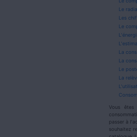
Le comp
Le radia
Les chif
Le comp
L'énerg
L'estima
La cons
La cons
Le post
La relè
L'utilis
Consomm
Vous êtes 
consommati
passer à l'a
souhaitez r
catalogue. 