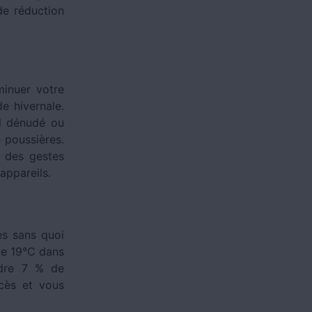
de réduction
minuer votre
e hivernale.
il dénudé ou
 poussières.
 des gestes
 appareils.
es sans quoi
de 19°C dans
ndre 7 % de
xcès et vous