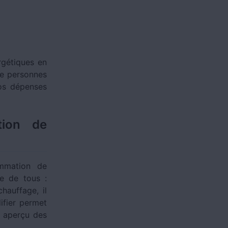
rgétiques en
de personnes
vos dépenses
tion de
ommation de
ée de tous :
hauffage, il
ifier permet
it aperçu des