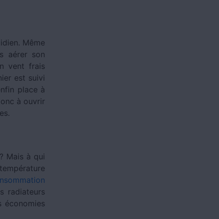
tidien. Même
as aérer son
n vent frais
er est suivi
enfin place à
donc à ouvrir
es.
? Mais à qui
température
consommation
s radiateurs
es économies