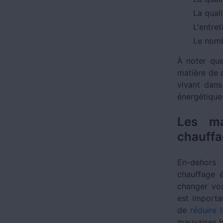
La quali
L'entret
Le nomb
À noter que
matière de 
vivant dans
énergétique
Les ma
chauffa
En-dehors 
chauffage é
changer vo
est importa
de
réduire l
mauvaises h