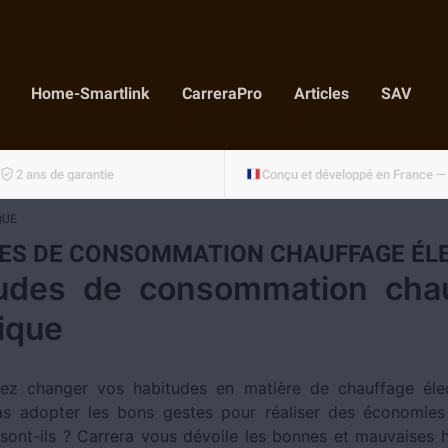
Home-Smartlink
CarreraPro
Articles
SAV
2 ans de garantie
QUE
ES DE CONSOMMATION CHAUFFAGE ÉL
udes de consommation cha
rique
iez changer vos habitudes en matière de chauffage élec
s adopter les bons gestes pour réaliser des économies
 sont-ils ? Carrera vous dévoile les bonnes et mauvaises 