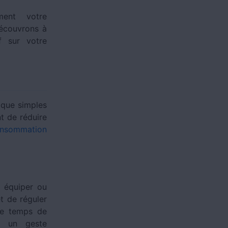
ment votre
Découvrons à
f sur votre
ique simples
t de réduire
nsommation
, équiper ou
t de réguler
re temps de
st un geste