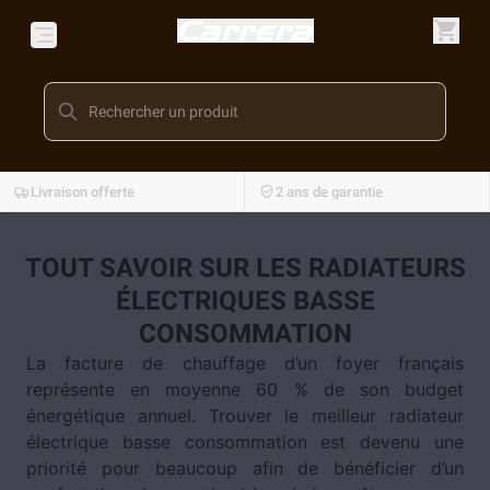
Livraison offerte
2 ans de garantie
TOUT SAVOIR SUR LES RADIATEURS
ÉLECTRIQUES BASSE
CONSOMMATION
La facture de chauffage d’un foyer français
représente en moyenne 60 % de son budget
énergétique annuel. Trouver le meilleur radiateur
électrique basse consommation est devenu une
priorité pour beaucoup afin de bénéficier d’un