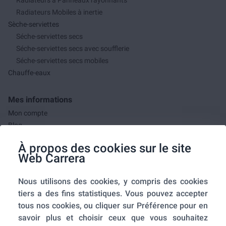
Radiateurs Mobiles à inertie
Sèche-serviettes
Séche-serviettes secs
Séche-serviettes secs avec soufflerie
Séche-serviettes secs mobiles
Chauffe-eaux
Mes informations
Mon compte
Blog
F.A.Q.
À propos des cookies sur le site
Mes commandes
Web Carrera
A propos de nous
Nous utilisons des cookies, y compris des cookies
A propos
tiers a des fins statistiques. Vous pouvez accepter
Mentions légales
tous nos cookies, ou cliquer sur Préférence pour en
Conditions générales de ventes
savoir plus et choisir ceux que vous souhaitez
Utilisation des cookies