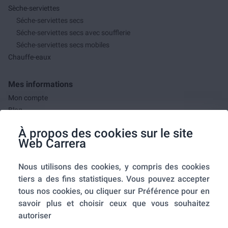
Sèche-serviettes
Séche-serviettes secs
Séche-serviettes secs avec soufflerie
Séche-serviettes secs mobiles
Chauffe-eaux
Mes informations
Mon compte
Blog
F.A.Q.
À propos des cookies sur le site
Mes commandes
Web Carrera
A propos de nous
Nous utilisons des cookies, y compris des cookies
A propos
tiers a des fins statistiques. Vous pouvez accepter
Mentions légales
tous nos cookies, ou cliquer sur Préférence pour en
Conditions générales de ventes
savoir plus et choisir ceux que vous souhaitez
Utilisation des cookies
autoriser
Politique de confidentialité