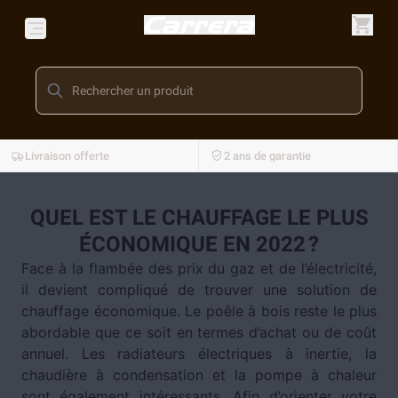
Livraison offerte
2 ans de garantie
QUEL EST LE CHAUFFAGE LE PLUS
ÉCONOMIQUE EN 2022 ?
Face à la flambée des prix du gaz et de l’électricité,
il devient compliqué de trouver une solution de
chauffage économique. Le poêle à bois reste le plus
abordable que ce soit en termes d’achat ou de coût
annuel. Les radiateurs électriques à inertie, la
chaudière à condensation et la pompe à chaleur
sont également intéressants. Afin d’orienter votre