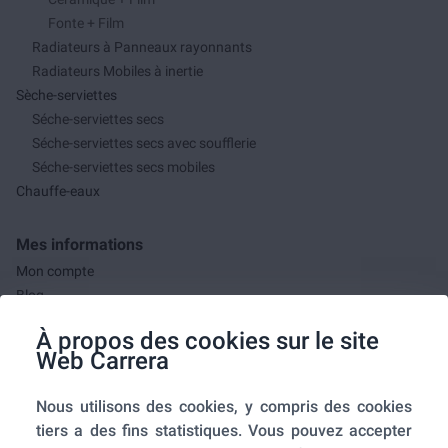
Fonte + Film
Radiateurs à Panneaux rayonnants
Radiateurs Mobiles à inertie
Sèche-serviettes
Séche-serviettes secs
Séche-serviettes secs avec soufflerie
Séche-serviettes secs mobiles
Chauffe-eaux
Mes informations
Mon compte
Blog
F.A.Q.
À propos des cookies sur le site
Mes commandes
Web Carrera
A propos de nous
Nous utilisons des cookies, y compris des cookies
A propos
tiers a des fins statistiques. Vous pouvez accepter
Mentions légales