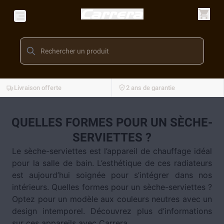
Livraison offerte
2 ans de garantie
QUELLES FORMES POUR UN SÈCHE-
SERVIETTES ?
Le sèche-serviettes est l’appareil de chauffage idéal
pour la salle de bain. L’esthétique de ces radiateurs
est aujourd’hui soignée pour s’intégrer dans nos
intérieurs. Quelles formes pour un sèche-serviettes ?
Optez pour un modèle aux couleurs neutres avec un
design intemporel. Découvrez plus d’informations
sur ces appareils avec Carrera.