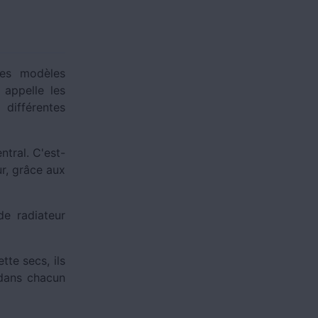
des modèles
 appelle les
différentes
ntral. C'est-
ur, grâce aux
de radiateur
tte secs, ils
 dans chacun