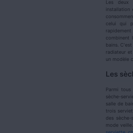
Les deux d
installation
consomment 
celui qui 
rapidement 
combinent l
bains. C'est
radiateur e
un modèle c
Les sèc
Parmi tous
sèche-servi
salle de ba
trois servi
des sèche-s
mode veille
serviette c