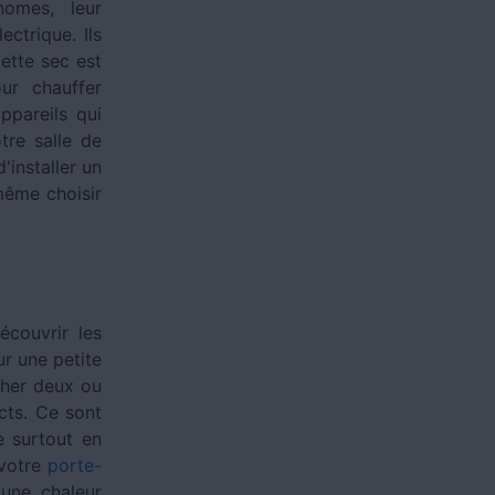
nomes, leur
ectrique. Ils
ette sec est
ur chauffer
ppareils qui
tre salle de
'installer un
même choisir
couvrir les
r une petite
cher deux ou
cts. Ce sont
e surtout en
 votre
porte-
une chaleur