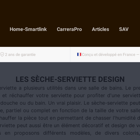
Home-Smartlink
CarreraPro
Articles
SAV
2 ans de garantie
LES SÈCHE-SERVIETTE DESIGN
rviette a plusieurs utilités dans une salle de bains. Le pr
 et réchauffer votre serviette pour profiter d'une serviet
 douche ou du bain. Un vrai plaisir. Le sèche-serviette peut
, partiel ou complet en fonction de la taille de votre salle
hauffer la pièce tout en permettant de chasser l'humidité d
viette peut aussi être un élément décoratif et design de v
s en proposons différents modèles, de divers coloris