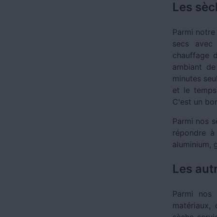
Les sèc
Parmi notre
secs avec 
chauffage d
ambiant de
minutes seul
et le temps
C'est un bon
Parmi nos sè
répondre à 
aluminium, g
Les aut
Parmi nos 
matériaux,
sèche-servi