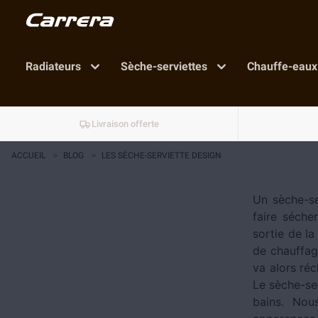
Radiateurs
Sèche-serviettes
Chauffe-eaux
Livraison offerte
ACCUEIL
>
BLOG
>
LES SÈCHE-SERVIETTE DESIGN
Un sèche-se
faire sécher
sortie de la
de chauffage
va alors réc
Le sèche-ser
bains. Nou