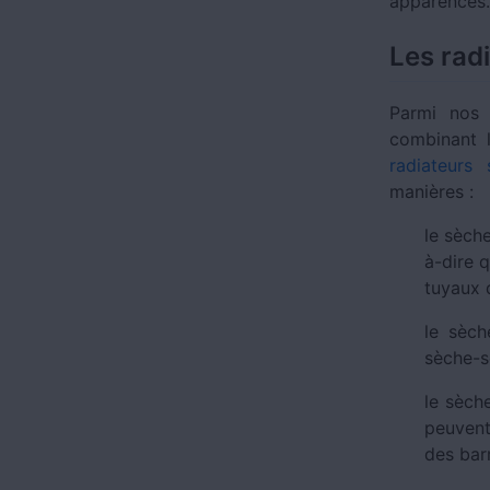
apparences
Les rad
Parmi nos 
combinant l
radiateurs 
manières :
le sèch
à-dire q
tuyaux 
le sèch
sèche-se
le sèche
peuvent
des bar