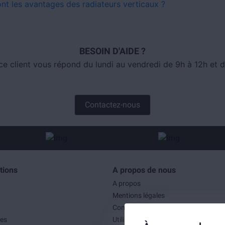
ont les avantages des radiateurs verticaux ?
BESOIN D'AIDE ?
ce client vous répond du lundi au vendredi de 9h à 12h et d
Contactez-nous
tions
A propos de nous
A propos
Mentions légales
Conditions générales de ventes
es
Utilisation des cookies