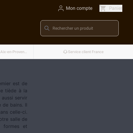
Mon compte
Panier
Conçu et développé en France — Aix-en-Provence
Service client France
emier est de
te tiède à la
 aussi servir
 de bains. Il
ans celle-ci.
otre salle de
, formes et