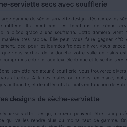
he-serviette secs avec soufflerie
 large gamme de sèche-serviette design, découvrez les sèc
soufflerie. Ils combinent les fonctions de sèche-serv
e la pièce grâce à une soufflerie. Cette dernière vient ch
 manière très rapide. Elle peut vous faire gagner 4°C 
ement. Idéal pour les journées froides d'hiver. Vous lancez l
 que vous sortiez de la douche votre salle de bains est
 compromis entre le radiateur électrique et le sèche-servie
che-serviette radiateur à soufflerie, vous trouverez diver
vos attentes. A lames plates ou rondes, en blanc, noir
ris anthracite, et de différents formats en fonction de votr
res designs de sèche-serviette
sèche-serviette design, ceux-ci peuvent être composé
 ce qui va les rendre plus ou moins haut de gamme. On
ette avec un coeur de chauffe en pierre de lave, en céram