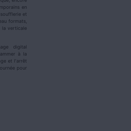
emporains en
oufflerie et
veau formats,
la verticale
age digital
rammer à la
e et l'arrêt
journée pour