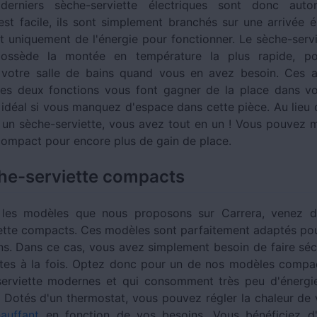
erniers sèche-serviette électriques sont donc auto
 est facile, ils sont simplement branchés sur une arrivée él
uniquement de l'énergie pour fonctionner. Le sèche-servi
possède la montée en température la plus rapide, po
votre salle de bains quand vous en avez besoin. Ces a
es deux fonctions vous font gagner de la place dans vo
 idéal si vous manquez d'espace dans cette pièce. Au lieu d
t un sèche-serviette, vous avez tout en un ! Vous pouvez 
ompact pour encore plus de gain de place.
he-serviette compacts
 les modèles que nous proposons sur Carrera, venez dé
ette compacts. Ces modèles sont parfaitement adaptés pou
ins. Dans ce cas, vous avez simplement besoin de faire sé
ettes à la fois. Optez donc pour un de nos modèles compa
erviette modernes et qui consomment très peu d'énergi
. Dotés d'un thermostat, vous pouvez régler la chaleur de
hauffant
en fonction de vos besoins. Vous bénéficiez d'