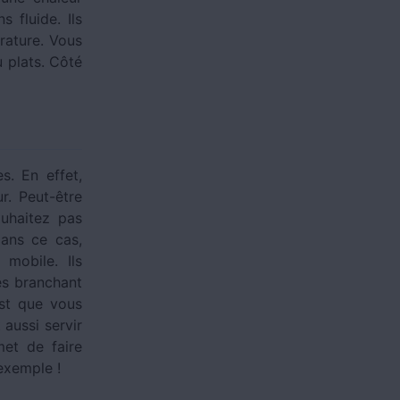
 fluide. Ils
rature. Vous
u plats. Côté
. En effet,
r. Peut-être
uhaitez pas
Dans ce cas,
 mobile. Ils
es branchant
est que vous
aussi servir
met de faire
exemple !