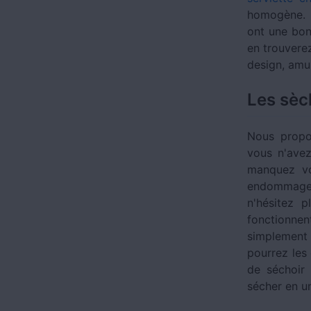
homogène. L
ont une bon
en trouverez
design, amu
Les sèc
Nous propo
vous n'avez
manquez vo
endommager 
n'hésitez p
fonctionnen
simplement 
pourrez les
de séchoir 
sécher en un