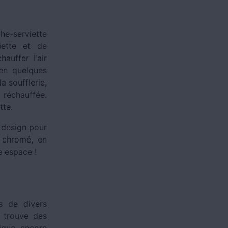
he-serviette
iette et de
auffer l'air
en quelques
a soufflerie,
 réchauffée.
tte.
s design pour
, chromé, en
e espace !
s de divers
 trouve des
ique, encore