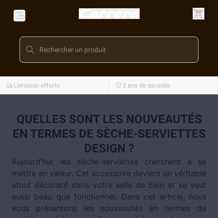
Livraison offerte
2 ans de garantie
QUELLES SONT LES NOUVEAUTÉS
EN TERMES DE SÈCHE-SERVIETTES
DESIGN ?
Aujourd’hui, les sèche-serviettes cherchent à se
mettre en valeur. Cet accessoire devient un véritable
atout décoratif dans votre salle de bain et se veut
aussi beau que fonctionnel. Dans cet article, nous
vous présentons les nouveautés en termes de