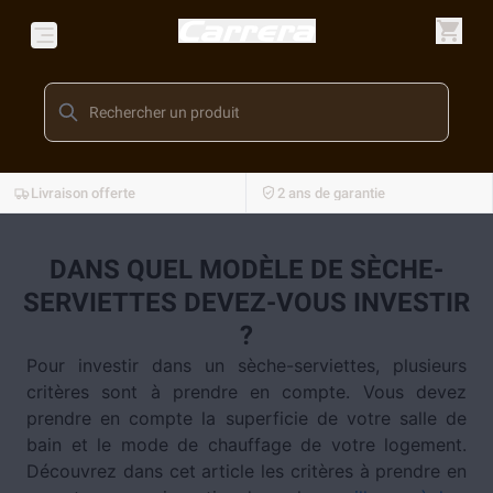
Livraison offerte
2 ans de garantie
DANS QUEL MODÈLE DE SÈCHE-
SERVIETTES DEVEZ-VOUS INVESTIR
?
Pour investir dans un sèche-serviettes, plusieurs
critères sont à prendre en compte. Vous devez
prendre en compte la superficie de votre salle de
bain et le mode de chauffage de votre logement.
Découvrez dans cet article les critères à prendre en