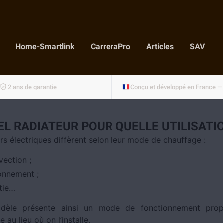
Home-Smartlink
CarreraPro
Articles
SAV
2 ans de garantie
EL RADIATEUR POUR QUELLE UTILISATIO
rs électriques diffèrent selon leur mode de chauffage :
vection ;
onnement ;
rtie…
èle présente ainsi un mode de fonctionnement prop
 au lieu où on l’installe.