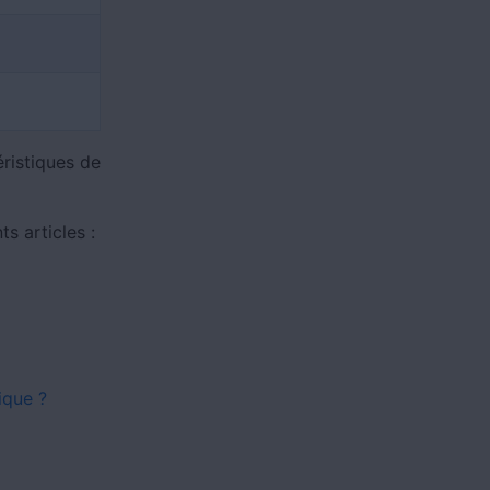
éristiques de
s articles :
ique ?