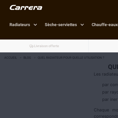
Radiateurs
Sèche-serviettes
Chauffe-eaux
Livraison offerte
ACCUEIL
>
BLOG
>
QUEL RADIATEUR POUR QUELLE UTILISATION ?
QU
Les radiateu
par con
par ray
par ine
Chaque mod
correspondre