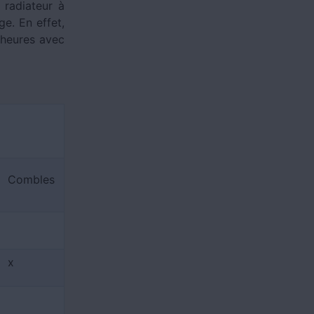
 radiateur à
e. En effet,
’heures avec
Combles
x