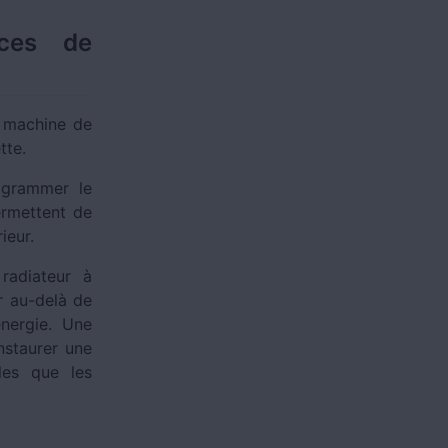
èces de
a machine de
ette.
ogrammer le
ermettent de
rieur.
radiateur à
r au-delà de
énergie. Une
nstaurer une
les que les