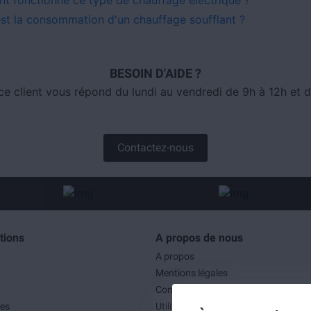
est la consommation d'un chauffage soufflant ?
BESOIN D'AIDE ?
ce client vous répond du lundi au vendredi de 9h à 12h et d
Contactez-nous
tions
A propos de nous
A propos
Mentions légales
Conditions générales de ventes
es
Utilisation des cookies