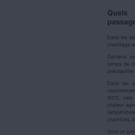
Quels 
passage
Dans les sa
chauffage ad
Certains m
temps de ch
préchauffer 
Dans les a
rayonnement
20°C, cela 
chaleur agr
températur
chambres, la
Voici un peti