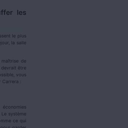
fer les
sent le plus
our, la salle
 maîtrise de
 devrait être
ossible, vous
 Carrera :
s économies
? Le système
comme ce qui
 pour garder