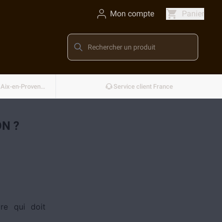
Mon compte
Panier
Conçu et développé en France — Aix-en-Provence
Service client France
N ?
re qui doit