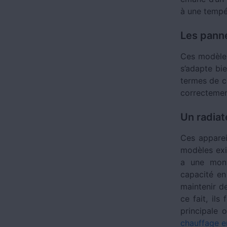
à une tempér
Les pann
Ces modèles
s’adapte bi
termes de c
correctemen
Un radiat
Ces apparei
modèles exi
a une mont
capacité en
maintenir d
ce fait, ils
principale 
chauffage e