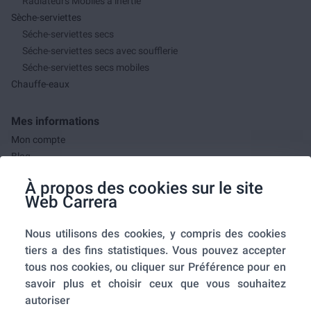
Radiateurs Mobiles à inertie
Sèche-serviettes
Séche-serviettes secs
Séche-serviettes secs avec soufflerie
Séche-serviettes secs mobiles
Chauffe-eaux
Mes informations
Mon compte
Blog
F.A.Q.
À propos des cookies sur le site
Mes commandes
Web Carrera
A propos de nous
Nous utilisons des cookies, y compris des cookies
A propos
tiers a des fins statistiques. Vous pouvez accepter
Mentions légales
tous nos cookies, ou cliquer sur Préférence pour en
Conditions générales de ventes
savoir plus et choisir ceux que vous souhaitez
Utilisation des cookies
autoriser