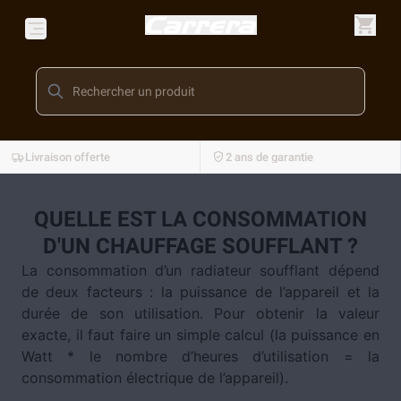
Livraison offerte
2 ans de garantie
QUELLE EST LA CONSOMMATION
D'UN CHAUFFAGE SOUFFLANT ?
La consommation d’un radiateur soufflant dépend
de deux facteurs : la puissance de l’appareil et la
durée de son utilisation. Pour obtenir la valeur
exacte, il faut faire un simple calcul (la puissance en
Watt * le nombre d’heures d’utilisation = la
consommation électrique de l’appareil).