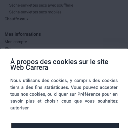
Séche-serviettes secs avec soufflerie
Séche-serviettes secs mobiles
Chauffe-eaux
Mes informations
Mon compte
Blog
F.A.Q.
À propos des cookies sur le site
Mes commandes
Web Carrera
A propos de nous
Nous utilisons des cookies, y compris des cookies
A propos
tiers a des fins statistiques. Vous pouvez accepter
Mentions légales
tous nos cookies, ou cliquer sur Préférence pour en
Conditions générales de ventes
savoir plus et choisir ceux que vous souhaitez
Utilisation des cookies
autoriser
Politique de confidentialité
Home-SmartLink
Home-SmartLink : Politique de confidentialité