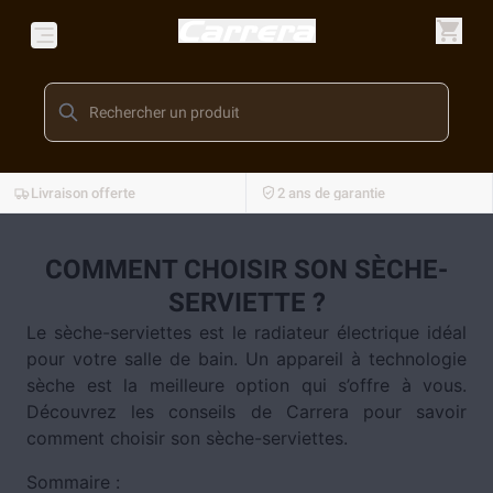
Livraison offerte
2 ans de garantie
COMMENT CHOISIR SON SÈCHE-
SERVIETTE ?
Le sèche-serviettes est le radiateur électrique idéal
pour votre salle de bain. Un appareil à technologie
sèche est la meilleure option qui s’offre à vous.
Découvrez les conseils de Carrera pour savoir
comment choisir son sèche-serviettes.
Sommaire :