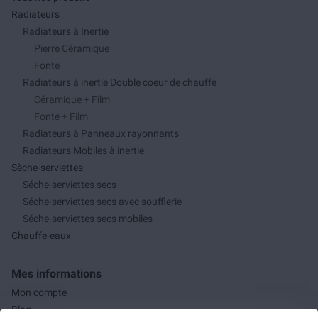
Radiateurs
Radiateurs à Inertie
Pierre Céramique
Fonte
Radiateurs à inertie Double coeur de chauffe
Céramique + Film
Fonte + Film
Radiateurs à Panneaux rayonnants
Radiateurs Mobiles à inertie
Sèche-serviettes
Séche-serviettes secs
Séche-serviettes secs avec soufflerie
Séche-serviettes secs mobiles
Chauffe-eaux
Mes informations
Mon compte
Blog