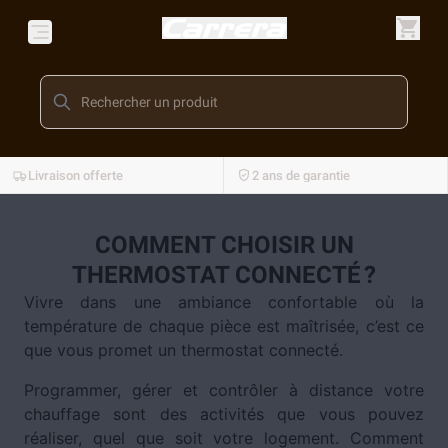
Livraison offerte
2 ans de garantie
COMMENT CHOISIR UN
THERMOSTAT CONNECTÉ ?
Vivre dans une ambiance confortable où la
température de chaque pièce est maîtrisée, c’est ce
que vous promet un thermostat connecté.
Programmer, gérer et contrôler à distance votre
chauffage sont des activités que vous pouvez
réaliser, quel que soit votre logement. Comment