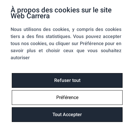
F.A.Q.
À propos des cookies sur le site
Mes commandes
Web Carrera
A propos de nous
Nous utilisons des cookies, y compris des cookies
A propos
tiers a des fins statistiques. Vous pouvez accepter
Mentions légales
tous nos cookies, ou cliquer sur Préférence pour en
Conditions générales de ventes
savoir plus et choisir ceux que vous souhaitez
Utilisation des cookies
autoriser
Politique de confidentialité
Home-SmartLink
Home-SmartLink : Politique de confidentialité
Refuser tout
Plan du site
Préférence
Fonctions
Suivre ma commande
Tout Accepter