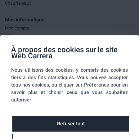
Chauffe-eaux
Mes informations
Mon compte
Blog
F.A.Q.
À propos des cookies sur le site
Mes commandes
Web Carrera
A propos de nous
Nous utilisons des cookies, y compris des cookies
A propos
tiers a des fins statistiques. Vous pouvez accepter
Mentions légales
tous nos cookies, ou cliquer sur Préférence pour en
Conditions générales de ventes
savoir plus et choisir ceux que vous souhaitez
Utilisation des cookies
autoriser
Politique de confidentialité
Home-SmartLink
Home-SmartLink : Politique de confidentialité
Refuser tout
Plan du site