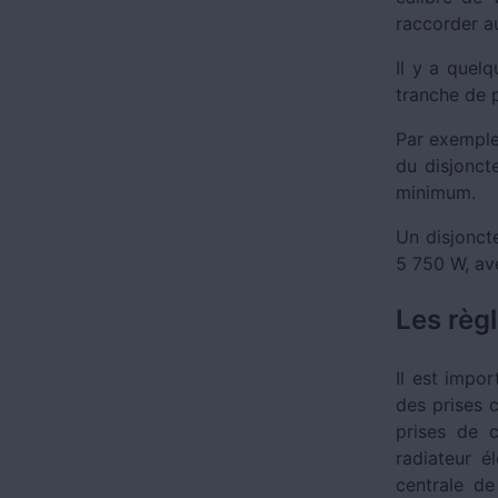
raccorder au
Il y a quelq
tranche de 
Par exemple,
du disjonct
minimum.
Un disjonct
5 750 W, av
Les règ
Il est impo
des prises c
prises de c
radiateur él
centrale d