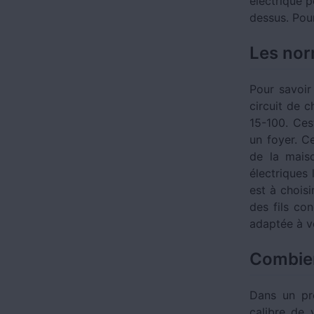
électrique 
dessus. Pour
Les norm
Pour savoir
circuit de 
15-100. Cest
un foyer. C
de la maiso
électriques 
est à chois
des fils co
adaptée à v
Combien
Dans un pre
calibre de 