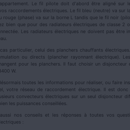
ppartement. Le fil pilote doit d'abord être aligné sur 
vos raccordements électriques. Le fil bleu (neutre) va sur l
u rouge (phase) va sur la borne L tandis que le fil noir (pilo
ez bien que pour des radiateurs électriques de classe 2 ou
onnectée. Les radiateurs électriques ne doivent pas être in
eau.
 cas particulier, celui des planchers chauffants électriques
mulation ou directs (plancher rayonnant électrique). Le
hangent pour les planchers. Il faut choisir un disjoncteur
 3400 W.
sormais toutes les informations pour réaliser, ou faire ins
el, votre réseau de raccordement électrique. Il est donc
sieurs convecteurs électriques sur un seul disjoncteur dif
ien les puissances conseillées.
aussi nos conseils et les réponses à toutes vos questi
lectriques :