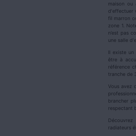
maison ou a
d'effectuer 
fil marron o
zone 1. Not
n’est pas c
une salle d'
Il existe un
être à accu
référence c
tranche de
Vous avez dé
professionn
brancher plu
respectant b
Découvrez 
radiateurs é