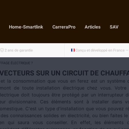
Home-Smartlink
CarreraPro
Articles
SAV
2 ans de garantie
FFAGE ÉLECTRIQUE ?
VECTEURS SUR UN CIRCUIT DE CHAUFFA
té et la consommation que vous en ferez est un système q
mont de toute installation électrique chez vous. Votre
ectrique doit toujours être protégé par un interrupteur di
eur divisionnaire. Ces éléments sont à installer dans v
domestique. C'est un type d'installation que vous pouvez ré
s connaissances solides en électricité, ou bien faites le 
ien qui saura vous conseiller. En effet, les éléments 