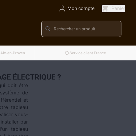
Mon compte
Panier
Conçu et développé en France — Aix-en-Provence
Service client France
GE ÉLECTRIQUE ?
ui doit être
 système de
fférentiel et
otre tableau
aliser vous-
installer par
d'un tableau