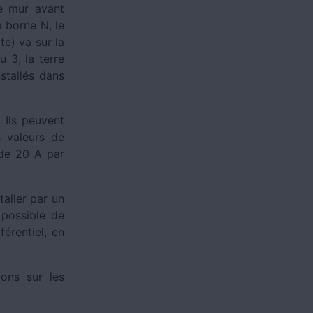
le mur avant
a borne N, le
te) va sur la
 3, la terre
stallés dans
. Ils peuvent
s valeurs de
 de 20 A par
taller par un
 possible de
férentiel, en
ons sur les