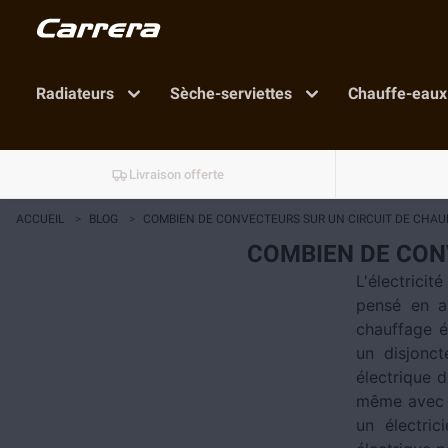
Radiateurs
Sèche-serviettes
Chauffe-eaux
Livraison offerte
ACCUEIL
>
BLOG
>
COMBIEN DE CONVECTEURS SUR UN CIRCUIT DE CHAU
COMBIEN DE CON
L'électrici
pensé en a
chauffage él
un disjonct
électrique 
même avec de
un électric