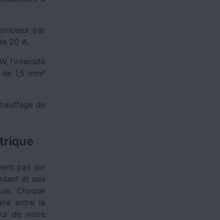
sjoncteur par
 de 20 A.
, l’intensité
s de 1,5 mm²
chauffage de
trique
hent pas sur
endant et des
ique. Chaque
aire entre la
ur de votre