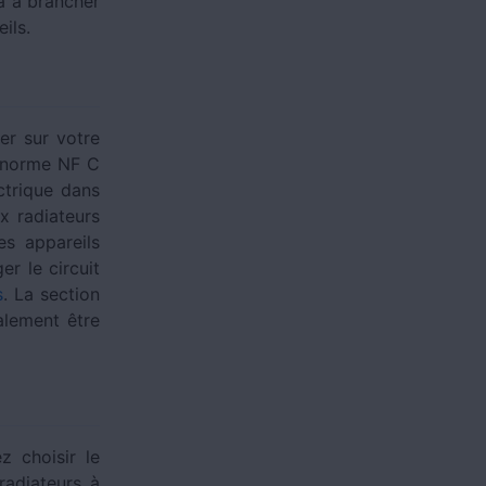
a à brancher
eils.
er sur votre
a norme NF C
ectrique dans
x radiateurs
es appareils
er le circuit
s
. La section
alement être
z choisir le
radiateurs à