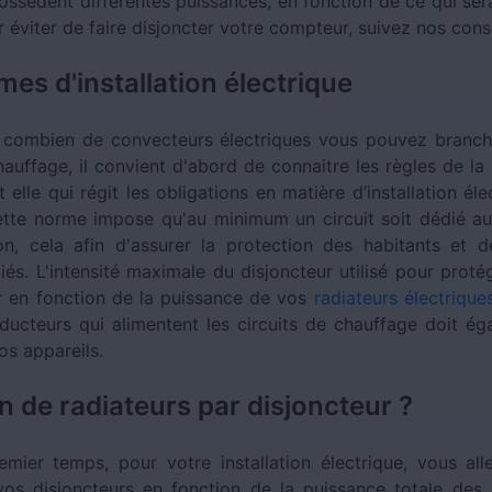
possèdent différentes puissances, en fonction de ce qui ser
 éviter de faire disjoncter votre compteur, suivez nos cons
es d'installation électrique
 combien de convecteurs électriques vous pouvez branch
chauffage, il convient d'abord de connaitre les règles de l
 elle qui régit les obligations en matière d’installation él
ette norme impose qu'au minimum un circuit soit dédié au
n, cela afin d'assurer la protection des habitants et d
liés. L'intensité maximale du disjoncteur utilisé pour protég
ir en fonction de la puissance de vos
radiateurs électrique
nducteurs qui alimentent les circuits de chauffage doit ég
os appareils.
 de radiateurs par disjoncteur ?
mier temps, pour votre installation électrique, vous alle
vos disjoncteurs en fonction de la puissance totale des 