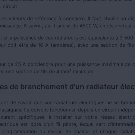
 circuit.
ues valeurs de référence à connaitre. Il faut choisir un di
puissance. A savoir, par tranche de 4500 W, un disjoncteur
 si la puissance de vos radiateurs est équivalente à 3 500 W
eur doit être de 16 A (ampères), avec une section de fil
eur de 25 A conviendra pour une puissance maximale de 
ec une section de fils de 4 mm² minimum.
les de branchement d'un radiateur élec
rtant de savoir que vos radiateurs électriques ne se branc
lassiques. Ils doivent fonctionner depuis un circuit indép
ourant spécifiques, à installer sur votre réseau électr
ectrique est doté d'un fil pilote, lequel sert d’intermédi
e programmation du niveau de chaleur et chaque radiate