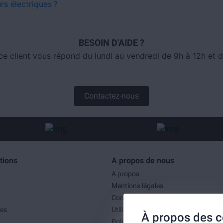
rs électriques ?
BESOIN D'AIDE ?
ce client vous répond du lundi au vendredi de 9h à 12h et d
Contactez-nous
tions
A propos de nous
A propos
Mentions légales
Conditions générales de ventes
es
Utilisation des cookies
À propos des c
Politique de confidentialité