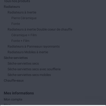
Tous nos produits
Radiateurs
Radiateurs à Inertie
Pierre Céramique
Fonte
Radiateurs à inertie Double coeur de chauffe
Céramique + Film
Fonte + Film
Radiateurs à Panneaux rayonnants
Radiateurs Mobiles à inertie
Sèche-serviettes
Séche-serviettes secs
Séche-serviettes secs avec soufflerie
Séche-serviettes secs mobiles
Chauffe-eaux
Mes informations
Mon compte
Blog