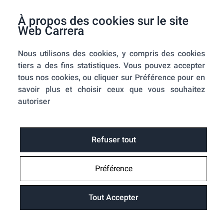
F.A.Q.
À propos des cookies sur le site
Mes commandes
Web Carrera
A propos de nous
Nous utilisons des cookies, y compris des cookies
A propos
tiers a des fins statistiques. Vous pouvez accepter
Mentions légales
tous nos cookies, ou cliquer sur Préférence pour en
Conditions générales de ventes
savoir plus et choisir ceux que vous souhaitez
Utilisation des cookies
autoriser
Politique de confidentialité
Home-SmartLink
Home-SmartLink : Politique de confidentialité
Refuser tout
Plan du site
Préférence
Fonctions
Suivre ma commande
Tout Accepter