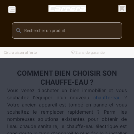
Livraison offerte
2 ans de garantie
COMMENT BIEN CHOISIR SON
CHAUFFE-EAU ?
Vous venez d'acheter un bien immobilier et vous
souhaitez l'équiper d'un nouveau
chauffe-eau
?
Votre ancien appareil est tombé en panne et vous
souhaitez le remplacer rapidement ? Parmi les
nombreuses solutions existantes pour obtenir de
l'eau chaude sanitaire, le chauffe-eau électrique est
sans doute le type d'appareil le plus facile à installer