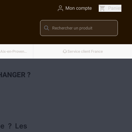
Mon compte
Panier
Conçu et développé en France — Aix-en-Provence
Service client France
HANGER ?
ue ? Les