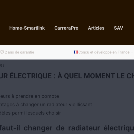
Home-Smartlink
CarreraPro
Articles
SAV
2 ans de garantie
R ?
UR ÉLECTRIQUE : À QUEL MOMENT LE C
teurs à prendre en compte
ntages à changer un radiateur vieillissant
èles parmi lesquels choisir
aut-il changer de radiateur électriq