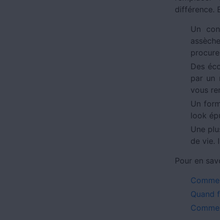
différence.
Un conf
assèche
procure
Des éco
par un 
vous re
Un form
look ép
Une plu
de vie.
Pour en savo
Comment
Quand f
Comment