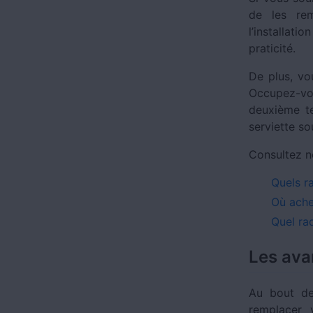
de les rem
l’installati
praticité.
De plus, vo
Occupez-vou
deuxième te
serviette so
Consultez n
Quels r
Où achet
Quel ra
Les ava
Au bout de
remplacer 