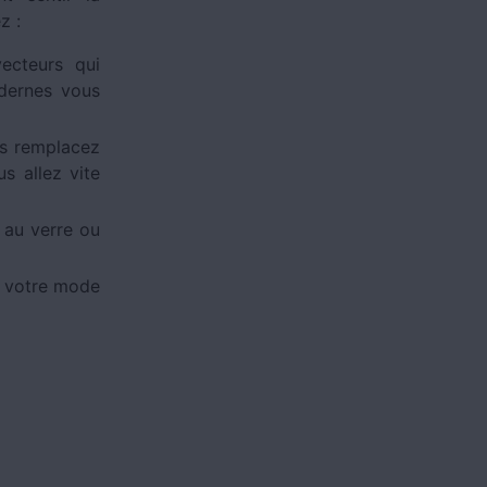
ez :
ecteurs qui
odernes vous
es remplacez
s allez vite
 au verre ou
à votre mode