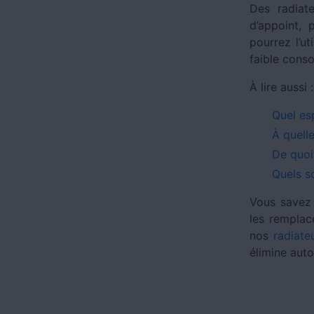
Des radiat
d’appoint,
pourrez l’u
faible cons
À lire aussi 
Quel esp
À quelle
De quoi
Quels s
Vous savez 
les remplac
nos
radiate
élimine aut