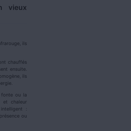
n vieux
rarouge, ils
ont chauffés
sent ensuite.
homogène, ils
ergie.
 fonte ou la
 et chaleur
ntelligent :
 présence ou