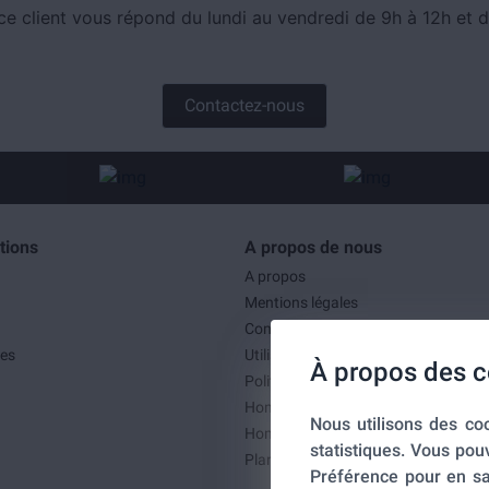
ce client vous répond du lundi au vendredi de 9h à 12h et d
Contactez-nous
tions
A propos de nous
A propos
Mentions légales
Conditions générales de ventes
es
Utilisation des cookies
À propos des c
Politique de confidentialité
Home-SmartLink
Nous utilisons des coo
Home-SmartLink : Politique de confid
statistiques. Vous pou
Plan du site
Préférence pour en sa