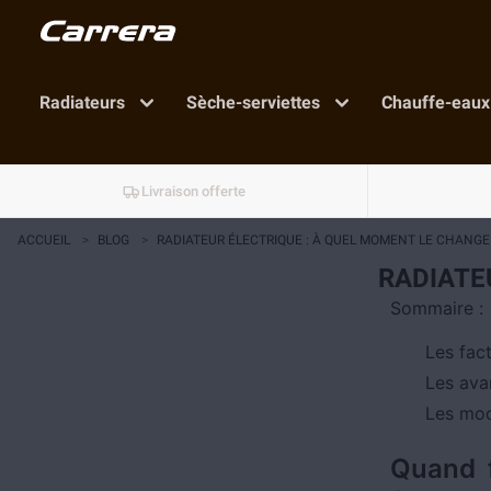
Radiateurs
Sèche-serviettes
Chauffe-eaux
Livraison offerte
ACCUEIL
>
BLOG
>
RADIATEUR ÉLECTRIQUE : À QUEL MOMENT LE CHANGE
RADIATE
Sommaire :
Les fac
Les ava
Les mod
Quand f