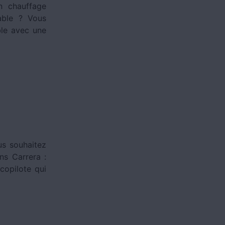
n chauffage
able ? Vous
ble avec une
us souhaitez
ns Carrera :
copilote qui