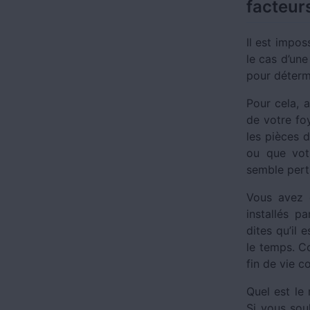
facteur
Il est impos
le cas d’une
pour déterm
Pour cela, 
de votre fo
les pièces 
ou que votr
semble pert
Vous avez 
installés p
dites qu’il 
le temps. Co
fin de vie 
Quel est le
Si vous sou