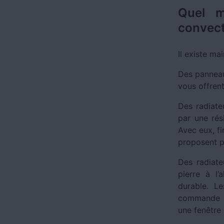
Quel m
convect
Il existe m
Des panneau
vous offren
Des radiate
par une rési
Avec eux, fi
proposent p
Des radiate
pierre à l
durable. Le
commande de
une fenêtre