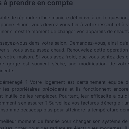
s à prendre en compte
sible de répondre d’une manière définitive à cette question
 panne. Sinon, vous devrez vous fier à votre ressenti et à 
iner si c’est le moment de changer vos appareils de chauf
asseyez-vous dans votre salon. Demandez-vous, ainsi qu
yer si vous avez assez chaud. Renouvelez cette opération
de votre maison. Si vous avez froid, que vous sentez des co
e gorge est souvent sèche, une modification de votre 
inente.
déménagé ? Votre logement est certainement équipé 
ar les propriétaires précédents et ils fonctionnent encor
est inutile de les remplacer. Pourtant, leur efficacité a pu 
mment s’en assurer ? Surveillez vos factures d’énergie : u
consomme beaucoup plus pour atteindre la température d
 meilleur moment de l’année pour changer son système de
haitez opter pour des radiateurs électriques modernes, il 