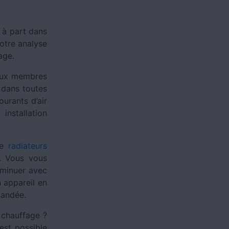
, à part dans
votre analyse
fage.
’aux membres
 dans toutes
urants d’air
installation
de
radiateurs
e. Vous vous
diminuer avec
n appareil en
emandée.
 chauffage ?
est possible