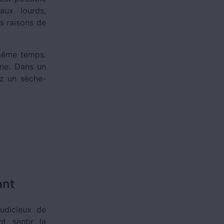
aux lourds,
es raisons de
 même temps.
ine. Dans un
ez un sèche-
ant
udicieux de
t sentir la