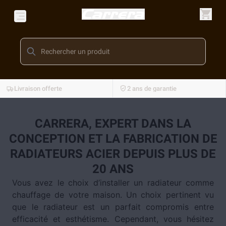
Livraison offerte
2 ans de garantie
CARRERA, EXPERT DANS LA
CONCEPTION ET LA FABRICATION DE
RADIATEURS ACIER DEPUIS PLUS DE
20 ANS
Vous avez le choix d’installer un radiateur comme
chauffage de votre maison. Un choix pertinent vu
que le radiateur est un parfait compromis entre
efficacité et esthétisme. Cependant, vous hésitez