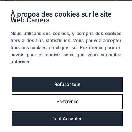
Blog
F.A.Q.
À propos des cookies sur le site
Mes commandes
Web Carrera
A propos de nous
Nous utilisons des cookies, y compris des cookies
A propos
tiers a des fins statistiques. Vous pouvez accepter
Mentions légales
tous nos cookies, ou cliquer sur Préférence pour en
Conditions générales de ventes
savoir plus et choisir ceux que vous souhaitez
Utilisation des cookies
autoriser
Politique de confidentialité
Home-SmartLink
Home-SmartLink : Politique de confidentialité
Refuser tout
Plan du site
Préférence
Fonctions
Suivre ma commande
Tout Accepter