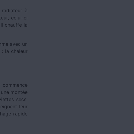
 radiateur à
ur, celui-ci
Il chauffe la
omme avec un
: la chaleur
 et commence
nt une montée
iettes secs.
eignent leur
chage rapide