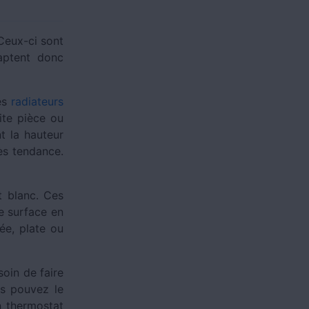
Ceux-ci sont
daptent donc
des
radiateurs
ite pièce ou
t la hauteur
ès tendance.
et blanc. Ces
 surface en
ée, plate ou
soin de faire
us pouvez le
n thermostat