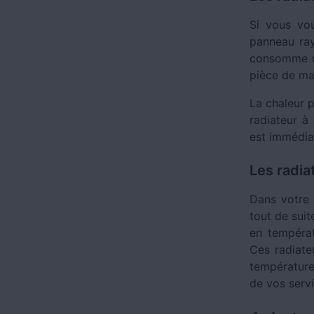
Si vous vou
panneau ray
consomme moi
pièce de m
La chaleur 
radiateur à
est immédia
Les radia
Dans votre 
tout de suit
en températ
Ces radiate
température
de vos servi