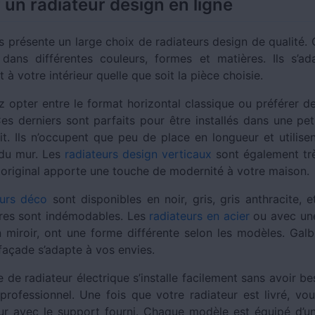
 un radiateur design en ligne
s présente un large choix de radiateurs design de qualité. 
 dans différentes couleurs, formes et matières. Ils s’a
 à votre intérieur quelle que soit la pièce choisie.
 opter entre le format horizontal classique ou préférer 
Ces derniers sont parfaits pour être installés dans une pet
it. Ils n’occupent que peu de place en longueur et utilisen
 du mur. Les
radiateurs design verticaux
sont également tr
 original apporte une touche de modernité à votre maison.
eurs déco
sont disponibles en noir, gris, gris anthracite, 
tres sont indémodables. Les
radiateurs en acier
ou avec une
n miroir, ont une forme différente selon les modèles. Galb
façade s’adapte à vos envies.
de radiateur électrique s’installe facilement sans avoir be
professionnel. Une fois que votre radiateur est livré, vo
r avec le support fourni. Chaque modèle est équipé d’u