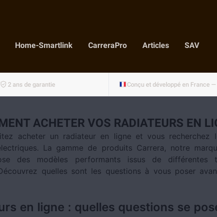
Home-Smartlink
CarreraPro
Articles
SAV
2 ans de garantie
ENT ACHETER VOS RADIATEURS EN LI
tez acheter un radiateur en ligne et vous recherchez l
électriques. La gamme de produits Carrera, notre marqu
se des modèles performants issus de différentes t
Découvrez quelles sont les questions à vous poser avan
urs en ligne : quelles questions se pos