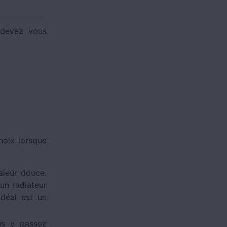
 devez vous
hoix lorsque
aleur douce.
un radiateur
idéal est un
us y passez