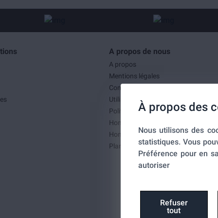
tions
A propos de nous
A propos
Mentions légales
Conditions générales de ventes
es
Utilisation des cookies
À propos des c
Politique de confidentialité
Home-SmartLink
Nous utilisons des coo
Home-SmartLink : Politique de confid
statistiques. Vous pou
Plan du site
Préférence pour en sa
autoriser
Refuser
tout