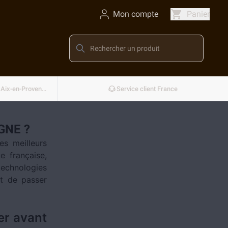
Mon compte
Panier
Conçu et développé en France — Aix-en-Provence
Service client France
GNE ?
es meilleurs
e française,
echnologies
t de passer
er avant