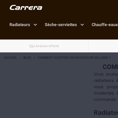
Radiateurs
Sèche-serviettes
Chauffe-eaux
Livraison offerte
ACCUEIL
>
BLOG
>
COMMENT ACHETER VOS RADIATEURS EN LIGNE ?
COMM
Vous souhai
radiateurs 
vous propo
modernes. 
commande.
Radiate