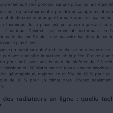
p de temps. Il sera ponctuel sur une pièce moins fréquenté
ensions du radiateur sont à prendre en compte avant son i
rmet de déterminer pour quel format opter : vertical ou hor
tion thermique de la pièce est un critère important pour 
ur électrique. Celui-ci sera vraiment performant en l
tions de chaleur. De plus, une mauvaise isolation demande
uissance plus élevée.
sance du radiateur doit être bien choisie pour éviter de s
vous devez connaître la surface de la pièce. Prenez com
tts pour 1m2 avec une hauteur de plafond de 2,5 mèt
ur classique et 120 Watts par m2 pour un sèche-serviettes.
ation géographique, majorez ce chiffre de 10 % pour un c
ez-le de 10 % pour un climat doux. Prenez égalemen
on.
 des radiateurs en ligne : quelle tec
?