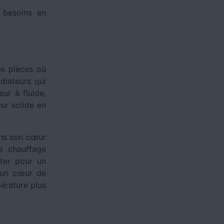
 besoins en
es pièces où
diateurs qui
ur à fluide,
œur solide en
dans son cœur
e chauffage
pter pour un
’un cœur de
érature plus