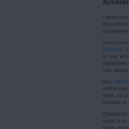
Acheter
Carrera vou
disponibles
parfaitement
Vous pouvez
verticaux
. 
un mur étro
inexploitée
Leur design
Nos
radiat
coloris neu
verre, ou e
bombée, la 
Chaque type 
appel à un 
poser au mu