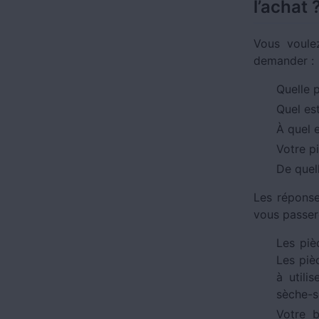
l’achat 
Vous voule
demander :
Quelle 
Quel es
À quel e
Votre pi
De quel
Les réponse
vous passe
Les piè
Les piè
à utili
sèche-se
Votre 