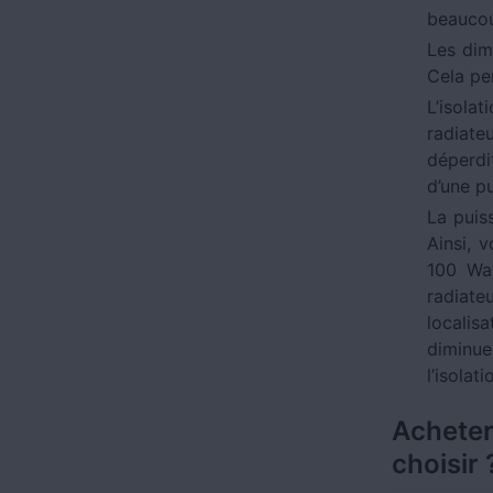
beaucou
Les dim
Cela pe
L’isola
radiate
déperdi
d’une p
La puis
Ainsi, 
100 Wa
radiate
localis
diminu
l’isolati
Acheter
choisir 