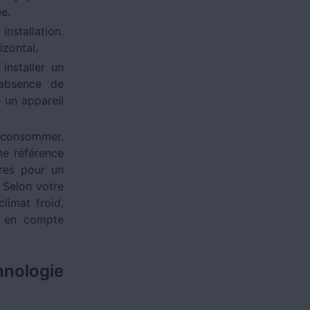
e.
nstallation.
izontal.
installer un
'absence de
 un appareil
urconsommer.
me référence
res pour un
 Selon votre
limat froid,
t en compte
hnologie