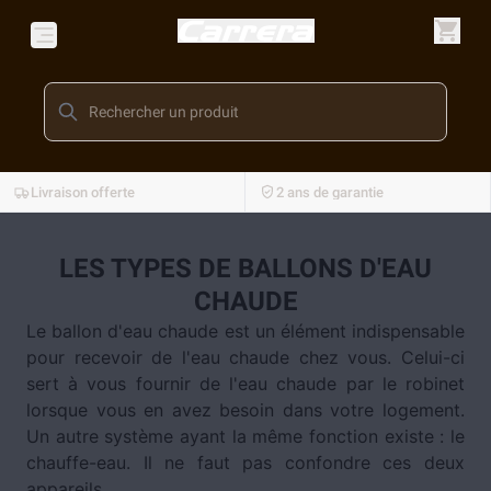
Livraison offerte
2 ans de garantie
LES TYPES DE BALLONS D'EAU
CHAUDE
Le ballon d'eau chaude est un élément indispensable
pour recevoir de l'eau chaude chez vous. Celui-ci
sert à vous fournir de l'eau chaude par le robinet
lorsque vous en avez besoin dans votre logement.
Un autre système ayant la même fonction existe : le
chauffe-eau. Il ne faut pas confondre ces deux
appareils.