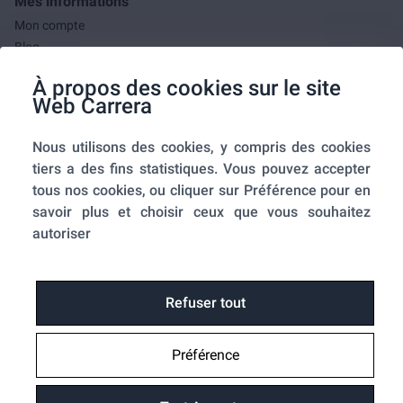
Mes informations
Mon compte
Blog
F.A.Q.
À propos des cookies sur le site
Mes commandes
Web Carrera
A propos de nous
Nous utilisons des cookies, y compris des cookies
A propos
tiers a des fins statistiques. Vous pouvez accepter
Mentions légales
tous nos cookies, ou cliquer sur Préférence pour en
Conditions générales de ventes
savoir plus et choisir ceux que vous souhaitez
Utilisation des cookies
autoriser
Politique de confidentialité
Home-SmartLink
Home-SmartLink : Politique de confidentialité
Refuser tout
Plan du site
Préférence
Fonctions
Suivre ma commande