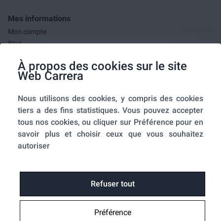
Mes informations
Mon compte
Blog
F.A.Q.
À propos des cookies sur le site
Mes commandes
Web Carrera
A propos de nous
Nous utilisons des cookies, y compris des cookies
A propos
tiers a des fins statistiques. Vous pouvez accepter
Mentions légales
tous nos cookies, ou cliquer sur Préférence pour en
Conditions générales de ventes
savoir plus et choisir ceux que vous souhaitez
Utilisation des cookies
autoriser
Politique de confidentialité
Home-SmartLink
Home-SmartLink : Politique de confidentialité
Refuser tout
Plan du site
Préférence
Fonctions