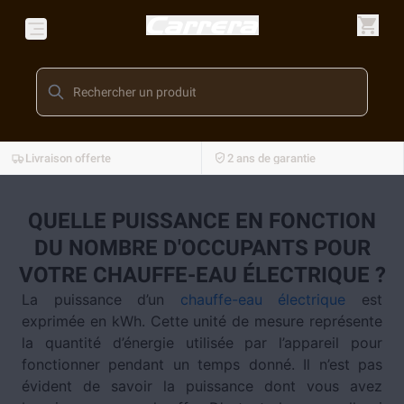
Livraison offerte
2 ans de garantie
QUELLE PUISSANCE EN FONCTION
DU NOMBRE D'OCCUPANTS POUR
VOTRE CHAUFFE-EAU ÉLECTRIQUE ?
La puissance d’un
chauffe-eau électrique
est
exprimée en kWh. Cette unité de mesure représente
la quantité d’énergie utilisée par l’appareil pour
fonctionner pendant un temps donné. Il n’est pas
évident de savoir la puissance dont vous avez