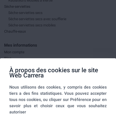
Radiateurs Mobiles à inertie
Sèche-serviettes
Séche-serviettes secs
Séche-serviettes secs avec soufflerie
Séche-serviettes secs mobiles
Chauffe-eaux
Mes informations
Mon compte
Blog
F.A.Q.
À propos des cookies sur le site
Mes commandes
Web Carrera
A propos de nous
Nous utilisons des cookies, y compris des cookies
A propos
tiers a des fins statistiques. Vous pouvez accepter
Mentions légales
tous nos cookies, ou cliquer sur Préférence pour en
Conditions générales de ventes
savoir plus et choisir ceux que vous souhaitez
Utilisation des cookies
autoriser