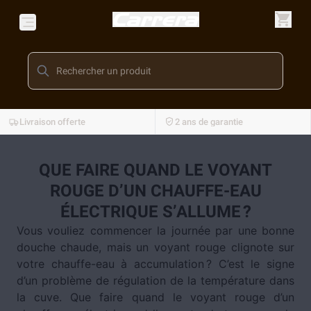
Livraison offerte
2 ans de garantie
QUE FAIRE QUAND LE VOYANT
ROUGE D’UN CHAUFFE-EAU
ÉLECTRIQUE S’ALLUME ?
Vous vouliez commencer la journée par une bonne
douche chaude, mais un voyant rouge clignote sur
votre chauffe-eau à accumulation ? C’est le signe
d’un problème de régulation de la température dans
la cuve. Que faire quand le voyant rouge d’un