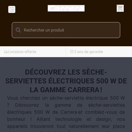
Livraison offerte
2 ans de garantie
DÉCOUVREZ LES SÈCHE-
SERVIETTES ÉLECTRIQUES 500 W DE
LA GAMME CARRERA !
Vous cherchez un sèche-serviette électrique 500 W
? Découvrez la gamme de sèche-serviettes
électriques 500 W de Carrera et comblez-vous de
bonheur ! Alliant technologie et design, nos
appareils trouveront tout naturellement leur place