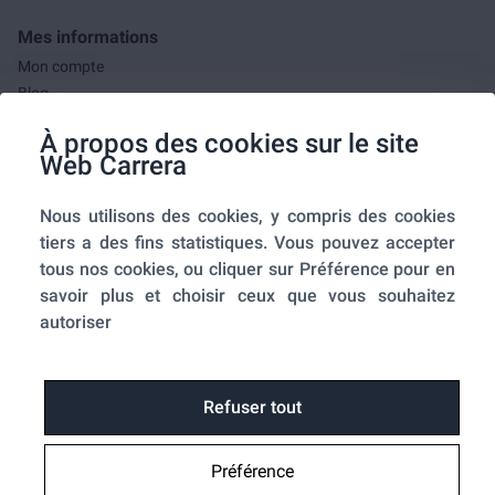
Mes informations
Mon compte
Blog
F.A.Q.
À propos des cookies sur le site
Mes commandes
Web Carrera
A propos de nous
Nous utilisons des cookies, y compris des cookies
A propos
tiers a des fins statistiques. Vous pouvez accepter
Mentions légales
tous nos cookies, ou cliquer sur Préférence pour en
Conditions générales de ventes
savoir plus et choisir ceux que vous souhaitez
Utilisation des cookies
autoriser
Politique de confidentialité
Home-SmartLink
Home-SmartLink : Politique de confidentialité
Refuser tout
Plan du site
Préférence
Fonctions