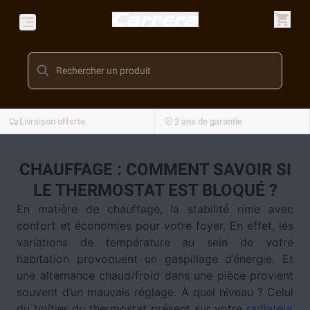
Livraison offerte
2 ans de garantie
CHAUFFAGE : COMMENT SAVOIR SI
LE THERMOSTAT EST BLOQUÉ ?
En matière de chauffage, la stabilité rime avec
confort et économies pour votre foyer. En effet, les
variations de température au sein de votre
habitation provoquent un gaspillage d’énergie. Et
une alternance chaud/froid dans une pièce provient
souvent d’un mauvais réglage. À quel niveau ? Celui
du boîtier du thermostat présent sur votre
radiateur