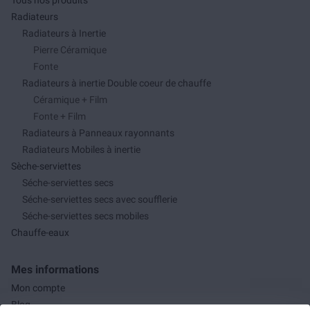
Tous nos produits
Radiateurs
Radiateurs à Inertie
Pierre Céramique
Fonte
Radiateurs à inertie Double coeur de chauffe
Céramique + Film
Fonte + Film
Radiateurs à Panneaux rayonnants
Radiateurs Mobiles à inertie
Sèche-serviettes
Séche-serviettes secs
Séche-serviettes secs avec soufflerie
Séche-serviettes secs mobiles
Chauffe-eaux
Mes informations
Mon compte
Blog