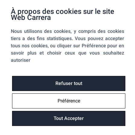
F.A.Q.
À propos des cookies sur le site
Mes commandes
Web Carrera
A propos de nous
Nous utilisons des cookies, y compris des cookies
A propos
tiers a des fins statistiques. Vous pouvez accepter
Mentions légales
tous nos cookies, ou cliquer sur Préférence pour en
Conditions générales de ventes
savoir plus et choisir ceux que vous souhaitez
Utilisation des cookies
autoriser
Politique de confidentialité
Home-SmartLink
Home-SmartLink : Politique de confidentialité
Refuser tout
Plan du site
Préférence
Fonctions
Suivre ma commande
Tout Accepter