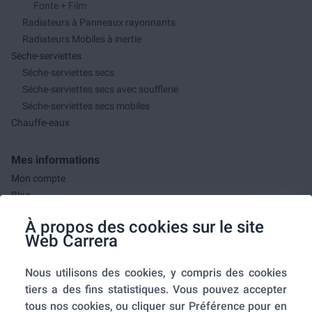
Fonte + Film
Radiateurs à Panneaux rayonnants
Radiateurs Mobiles à inertie
Sèche-serviettes
Séche-serviettes secs
Séche-serviettes secs avec soufflerie
Séche-serviettes secs mobiles
Chauffe-eaux
Mes informations
Mon compte
Blog
F.A.Q.
À propos des cookies sur le site
Mes commandes
Web Carrera
A propos de nous
Nous utilisons des cookies, y compris des cookies
A propos
tiers a des fins statistiques. Vous pouvez accepter
Mentions légales
tous nos cookies, ou cliquer sur Préférence pour en