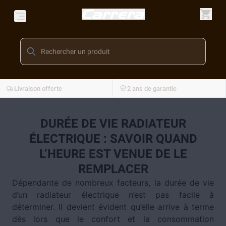
Livraison offerte
2 ans de garantie
DURÉE DE VIE RADIATEUR
ÉLECTRIQUE : SAVOIR QUAND
L’HEURE EST VENUE DE LE
REMPLACER
Dépendante de nombreux facteurs, la durée de vie
d’un radiateur électrique n’est pas facile à
déterminer. Il devient évident qu’elle arrive à terme
dès lors que le confort et la consommation