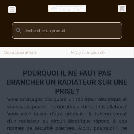
Livraison offerte
2 ans de garantie
POURQUOI IL NE FAUT PAS
BRANCHER UN RADIATEUR SUR UNE
PRISE ?
Vous envisagez d’acquérir un radiateur électrique et
vous vous posez des questions sur son installation ?
Vous avez raison d’être prudent : le raccordement
d’un radiateur au circuit électrique répond à des
normes de sécurité précises. Alors, pourquoi il ne