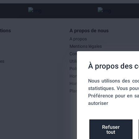
tions
A propos de nous
A propos
Mentions légales
Conditions générales de ventes
es
Utilisation des cookies
À propos des c
Politique de confidentialité
Home-SmartLink
Nous utilisons des coo
Home-SmartLink : Politique de confid
statistiques. Vous pou
Plan du site
Préférence pour en sa
autoriser
Refuser
tout