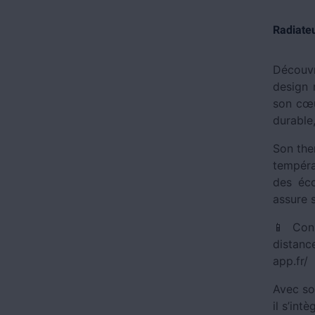
Radiateu
Découvr
design 
son cœu
durable
Son the
tempéra
des éco
assure s
📱 Conn
distanc
app.fr/
Avec so
il s’int