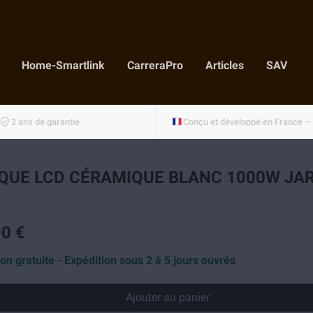
Home-Smartlink
CarreraPro
Articles
SAV
2 ans de garantie
QUE LCD CÉRAMIQUE BLANC 1000W JAR
0 €
son gratuite - Expédition sous 2 à 5 jours ouvrés
Ajouter au panier