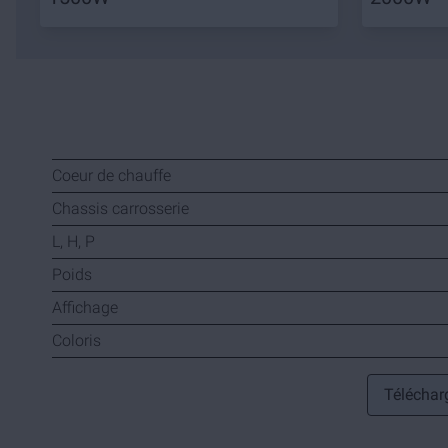
Coeur de chauffe
Chassis carrosserie
L, H, P
Poids
Affichage
Coloris
Télécharg