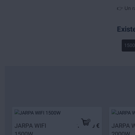
👉 Un r
Exist
150
JARPA WIFI
149,90 €
JARPA W
1500W
2000W