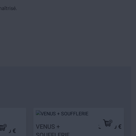
aîtrisé.
VENUS +
319,90 €
9,90 €
SOUFFLERIE