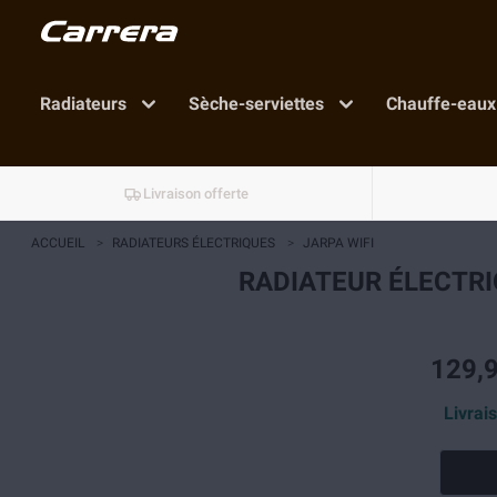
Radiateurs
Sèche-serviettes
Chauffe-eaux
Livraison offerte
ACCUEIL
>
RADIATEURS ÉLECTRIQUES
>
JARPA WIFI
RADIATEUR ÉLECTRI
129,9
Livrai