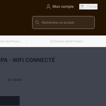
Mon compte
Panier
Conçu et développé en France — Aix-en-Provence
Service client France
PA - WIFI CONNECTÉ
En stock