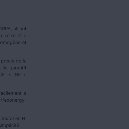
RPA, alliant
n verre et à
 homogène et
précis de la
lle garantit
E et NF, il
facilement à
://econergy-
 mural en H,
simplicité.