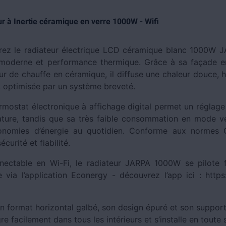
r à Inertie céramique en verre 1000W - Wifi
ez le radiateur électrique LCD céramique blanc 1000W JA
moderne et performance thermique. Grâce à sa façade e
r de chauffe en céramique, il diffuse une chaleur douce,
, optimisée par un système breveté.
rmostat électronique à affichage digital permet un réglage 
ture, tandis que sa très faible consommation en mode vei
nomies d’énergie au quotidien. Conforme aux normes C
écurité et fiabilité.
ectable en Wi-Fi, le radiateur JARPA 1000W se pilote 
e via l’application Econergy - découvrez l’app ici : https
n format horizontal galbé, son design épuré et son support
ègre facilement dans tous les intérieurs et s’installe en toute 