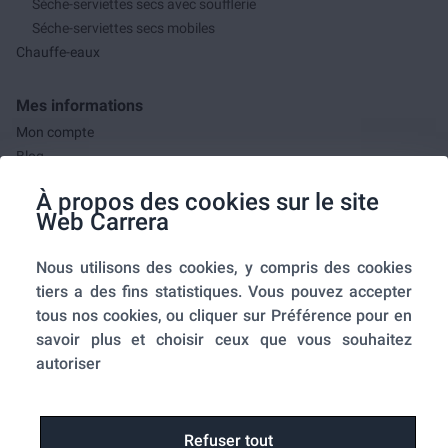
Séche-serviettes secs avec soufflerie
Séche-serviettes secs mobiles
Chauffe-eaux
Mes informations
Mon compte
Blog
F.A.Q.
À propos des cookies sur le site
Mes commandes
Web Carrera
A propos de nous
Nous utilisons des cookies, y compris des cookies
A propos
tiers a des fins statistiques. Vous pouvez accepter
Mentions légales
tous nos cookies, ou cliquer sur Préférence pour en
Conditions générales de ventes
savoir plus et choisir ceux que vous souhaitez
Utilisation des cookies
autoriser
Politique de confidentialité
Home-SmartLink
Home-SmartLink : Politique de confidentialité
Refuser tout