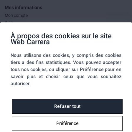
Mes informations
Mon compte
Blog
F.A.Q.
À propos des cookies sur le site
Mes commandes
Web Carrera
A propos de nous
Nous utilisons des cookies, y compris des cookies
A propos
tiers a des fins statistiques. Vous pouvez accepter
Mentions légales
tous nos cookies, ou cliquer sur Préférence pour en
Conditions générales de ventes
savoir plus et choisir ceux que vous souhaitez
Utilisation des cookies
autoriser
Politique de confidentialité
Home-SmartLink
Home-SmartLink : Politique de confidentialité
Refuser tout
Plan du site
Préférence
Fonctions