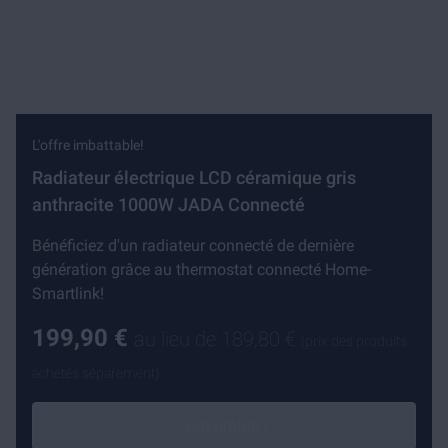
L'offre imbattable!
Radiateur électrique LCD céramique gris
anthracite 1000W JADA Connecté
Bénéficiez d'un radiateur connecté de dernière
génération grâce au thermostat connecté Home-
Smartlink!
199,90 €
au lieu de
189,80 €
(prix des produits
achetés séparement)
J'en profite !