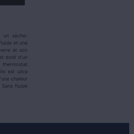
t un sèche-
fluide et une
verre et son
st doté d'un
 thermostat
le est ultra
d'une chaleur
 Sans fluide