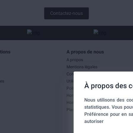
Contactez-nous
tions
A propos de nous
A propos
Mentions légales
Conditions générales de ventes
es
Utilisation des cookies
À propos des c
Politique de confidentialité
Home-SmartLink
Nous utilisons des coo
Home-SmartLink : Politique de confid
statistiques. Vous pou
Plan du site
Préférence pour en sa
autoriser