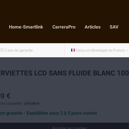
Home-Smartlink
CarreraPro
Articles
SAV
2 ans de garantie
RVIETTES LCD SANS FLUIDE BLANC 10
0 €
nte conseillé :
229,90 €
son gratuite - Expédition sous 2 à 5 jours ouvrés
Ajouter au panier