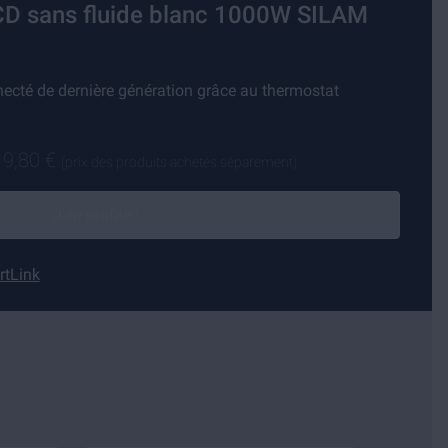
CD sans fluide blanc 1000W SILAM
necté de dernière génération grâce au thermostat
19,80 €
(prix des produits achetés séparement)
J'en profite !
rtLink