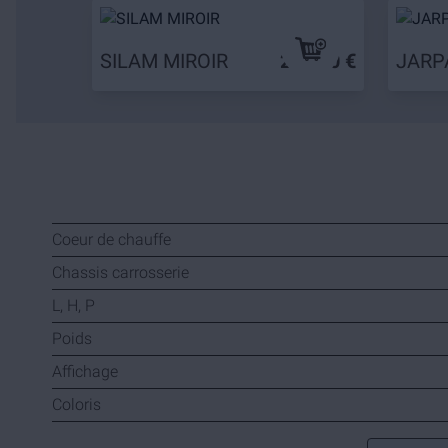
SILAM MIROIR
219,90 €
JARP
Coeur de chauffe
Chassis carrosserie
L, H, P
Poids
Affichage
Coloris