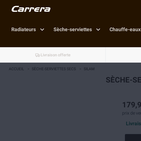
Radiateurs
Sèche-serviettes
Chauffe-eaux
Livraison offerte
ACCUEIL
>
SÈCHE-SERVIETTES SECS
>
SILAM
SÈCHE-SE
179,9
prix de ve
Livrai