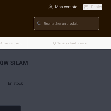
Mon compte
Panier
Conçu et développé en France — Aix-en-Provence
Service client France
00W SILAM
En stock