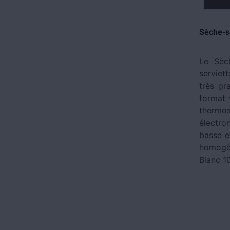
Sèche-se
Le Sèc
serviett
très gr
format 
thermos
électro
basse et
homogèn
Blanc 