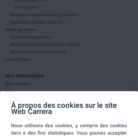
Céramique + Film
Fonte + Film
Radiateurs à Panneaux rayonnants
Radiateurs Mobiles à inertie
Sèche-serviettes
Séche-serviettes secs
Séche-serviettes secs avec soufflerie
Séche-serviettes secs mobiles
Chauffe-eaux
Mes informations
Mon compte
Blog
F.A.Q.
À propos des cookies sur le site
Mes commandes
Web Carrera
A propos de nous
Nous utilisons des cookies, y compris des cookies
A propos
tiers a des fins statistiques. Vous pouvez accepter