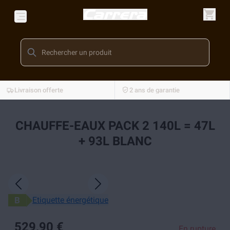
Livraison offerte
2 ans de garantie
CHAUFFE-EAUX PACK 2 140L = 47L
+ 93L BLANC
B
Etiquette énergétique
529,90 €
En rupture