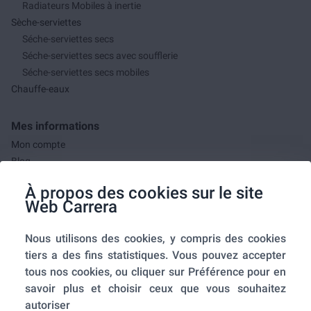
Radiateurs Mobiles à inertie
Sèche-serviettes
Séche-serviettes secs
Séche-serviettes secs avec soufflerie
Séche-serviettes secs mobiles
Chauffe-eaux
Mes informations
Mon compte
Blog
F.A.Q.
À propos des cookies sur le site
Mes commandes
Web Carrera
A propos de nous
Nous utilisons des cookies, y compris des cookies
A propos
tiers a des fins statistiques. Vous pouvez accepter
Mentions légales
tous nos cookies, ou cliquer sur Préférence pour en
Conditions générales de ventes
savoir plus et choisir ceux que vous souhaitez
Utilisation des cookies
autoriser