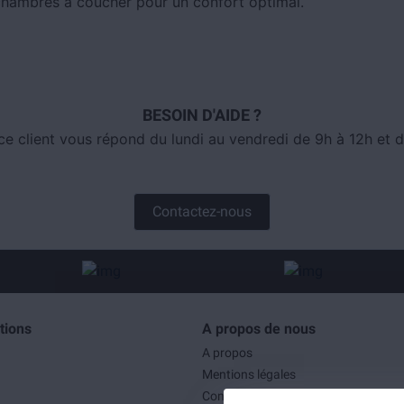
hambres à coucher pour un confort optimal.
BESOIN D'AIDE ?
ce client vous répond du lundi au vendredi de 9h à 12h et d
Contactez-nous
tions
A propos de nous
A propos
Mentions légales
Conditions générales de ventes