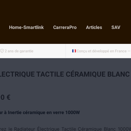
Home-Smartlink
CarreraPro
Articles
SAV
2 ans de garantie
LECTRIQUE TACTILE CÉRAMIQUE BLANC
0 €
ur à Inertie céramique en verre 1000W
ez le Radiateur Électrique Tactile Céramique Blanc 100