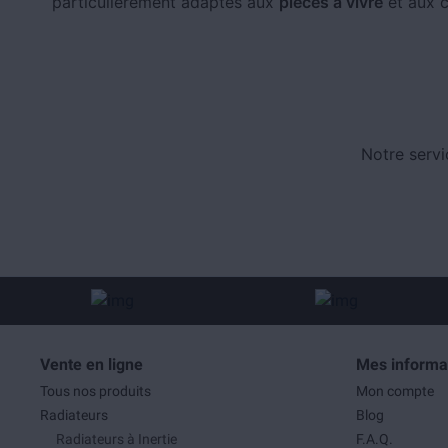
particulièrement adaptés aux
pièces à vivre
et aux c
Notre servi
Vente en ligne
Mes informa
Tous nos produits
Mon compte
Radiateurs
Blog
Radiateurs à Inertie
F.A.Q.