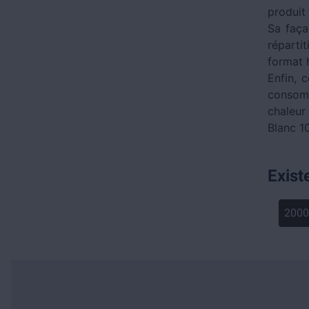
produit
Sa faça
réparti
format 
Enfin, 
consomm
chaleur
Blanc 
Exist
200