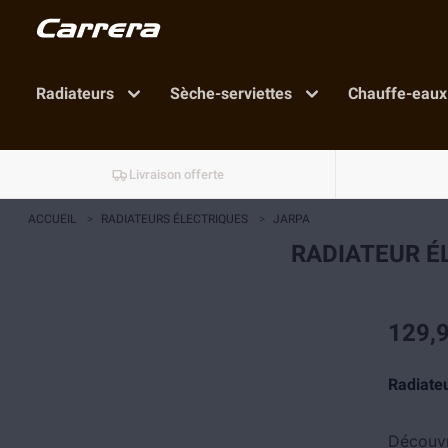
Radiateurs
Sèche-serviettes
Chauffe-eaux
Livraison offerte
ACCUEIL
>
RADIATEURS ÉLECTRIQUES
>
JARPA
RADIATEUR É
129,9
Radiate
Découvr