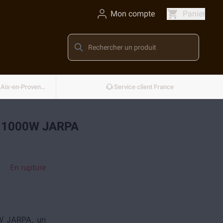
Mon compte
Panier
Conçu et développé en France — Aix-en-Provence
Service client France
 1000W JARPA
En rupture
0W JARPA, un