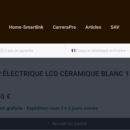
Home-Smartlink
CarreraPro
Articles
SAV
2 ans de garantie
 ÉLECTRIQUE LCD CÉRAMIQUE BLANC 
0 €
son gratuite - Expédition sous 2 à 5 jours ouvrés
Ajouter au panier