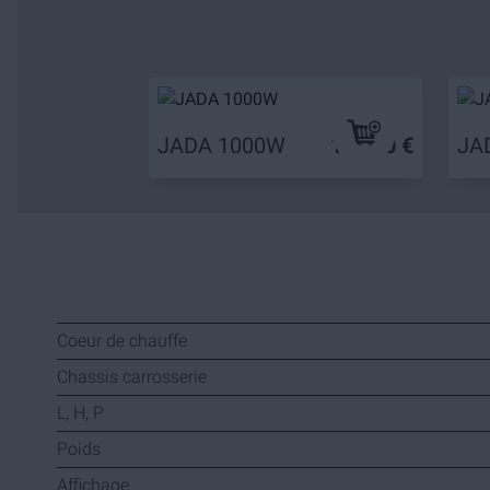
JADA 1000W
169,90 €
JA
Coeur de chauffe
Chassis carrosserie
L, H, P
Poids
Affichage