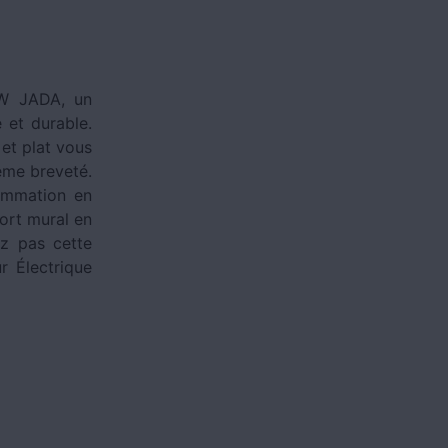
0W JADA, un
 et durable.
et plat vous
ème breveté.
ommation en
port mural en
ez pas cette
r Électrique