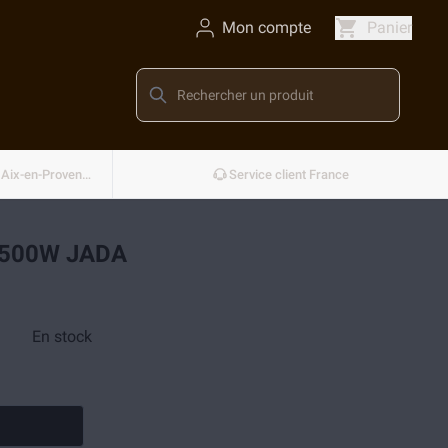
Mon compte
Panier
Conçu et développé en France — Aix-en-Provence
Service client France
1500W JADA
En stock