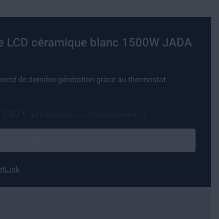
que LCD céramique blanc 1500W JADA
necté de dernière génération grâce au thermostat
79,80 €
(prix des produits achetés séparement)
J'en profite !
rtLink