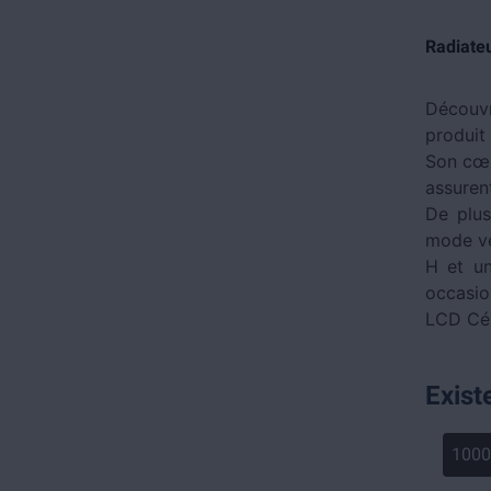
Radiateu
Découv
produit
Son cœu
assuren
De plus
mode vei
H et un
occasio
LCD Cé
Exist
100