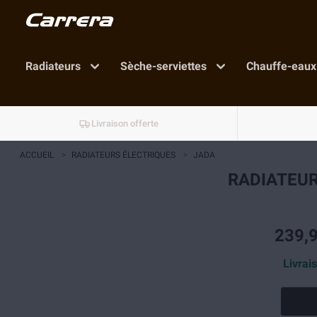
Radiateurs
Sèche-serviettes
Chauffe-eaux
Livraison offerte
ACCUEIL
>
RADIATEURS ÉLECTRIQUES
>
JADA
RADIATEUR
239,9
Livrai