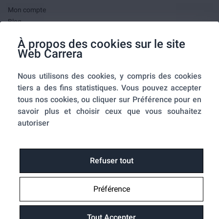
Mon compte
Blog
F.A.Q.
À propos des cookies sur le site
Mes commandes
Web Carrera
A propos de nous
Nous utilisons des cookies, y compris des cookies
A propos
tiers a des fins statistiques. Vous pouvez accepter
Mentions légales
tous nos cookies, ou cliquer sur Préférence pour en
Conditions générales de ventes
savoir plus et choisir ceux que vous souhaitez
Utilisation des cookies
autoriser
Politique de confidentialité
Home-SmartLink
Home-SmartLink : Politique de confidentialité
Refuser tout
Plan du site
Préférence
Fonctions
Suivre ma commande
Tout Accepter