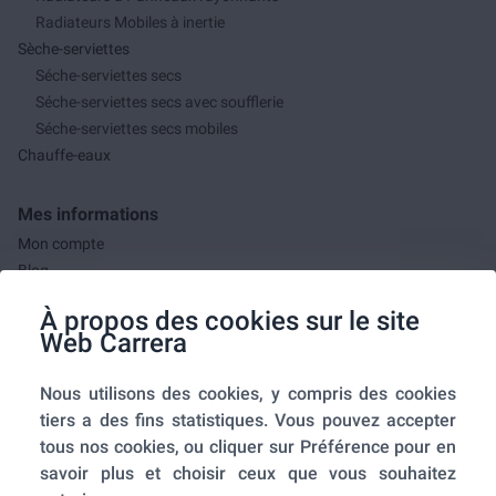
Radiateurs Mobiles à inertie
Sèche-serviettes
Séche-serviettes secs
Séche-serviettes secs avec soufflerie
Séche-serviettes secs mobiles
Chauffe-eaux
Mes informations
Mon compte
Blog
F.A.Q.
À propos des cookies sur le site
Mes commandes
Web Carrera
A propos de nous
Nous utilisons des cookies, y compris des cookies
A propos
tiers a des fins statistiques. Vous pouvez accepter
Mentions légales
tous nos cookies, ou cliquer sur Préférence pour en
Conditions générales de ventes
savoir plus et choisir ceux que vous souhaitez
Utilisation des cookies