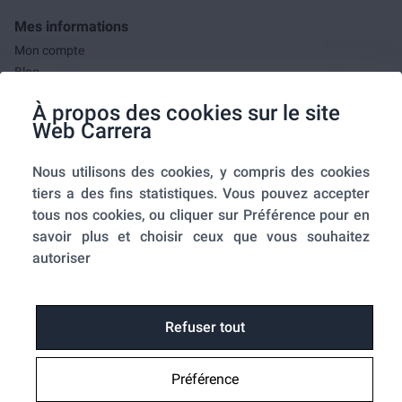
Mes informations
Mon compte
Blog
F.A.Q.
À propos des cookies sur le site
Mes commandes
Web Carrera
A propos de nous
Nous utilisons des cookies, y compris des cookies
A propos
tiers a des fins statistiques. Vous pouvez accepter
Mentions légales
tous nos cookies, ou cliquer sur Préférence pour en
Conditions générales de ventes
savoir plus et choisir ceux que vous souhaitez
Utilisation des cookies
autoriser
Politique de confidentialité
Home-SmartLink
Home-SmartLink : Politique de confidentialité
Refuser tout
Plan du site
Préférence
Fonctions