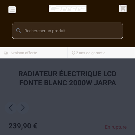
Livraison offerte
2 ans de garantie
RADIATEUR ÉLECTRIQUE LCD
FONTE BLANC 2000W JARPA
239,90 €
En rupture