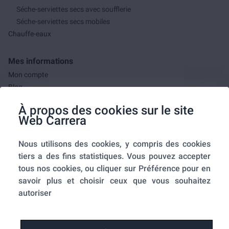
Séche-serviettes secs avec soufflerie
Séche-serviettes secs mobiles
Chauffe-eaux
Mes informations
Mon compte
Blog
F.A.Q.
À propos des cookies sur le site
Mes commandes
Web Carrera
A propos de nous
Nous utilisons des cookies, y compris des cookies
A propos
tiers a des fins statistiques. Vous pouvez accepter
Mentions légales
tous nos cookies, ou cliquer sur Préférence pour en
Conditions générales de ventes
savoir plus et choisir ceux que vous souhaitez
Utilisation des cookies
autoriser
Politique de confidentialité
Home-SmartLink
Home-SmartLink : Politique de confidentialité