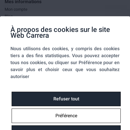
Mes informations
Mon compte
Blog
F.A.Q.
À propos des cookies sur le site
Mes commandes
Web Carrera
A propos de nous
Nous utilisons des cookies, y compris des cookies
A propos
tiers a des fins statistiques. Vous pouvez accepter
Mentions légales
tous nos cookies, ou cliquer sur Préférence pour en
Conditions générales de ventes
savoir plus et choisir ceux que vous souhaitez
Utilisation des cookies
autoriser
Politique de confidentialité
Home-SmartLink
Home-SmartLink : Politique de confidentialité
Refuser tout
Plan du site
Préférence
Fonctions